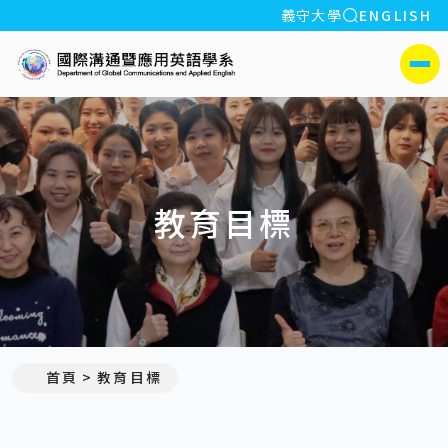
全站搜索
義守大學
ENGLISH
:::
義守大學國際溝通暨應用英
側選單
教育目標
首頁
教育目標